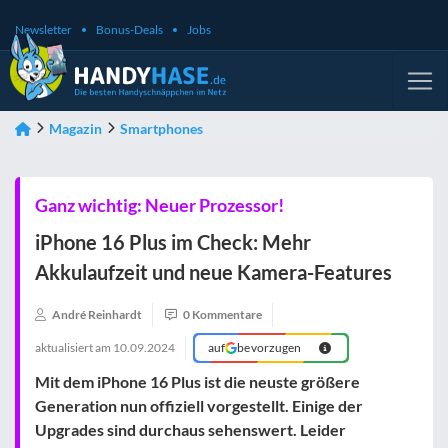
Newsletter
Bonus-Deals
Jobs
Magazin
Smartphones
Ganz wichtig: Neuer Prozessor!
iPhone 16 Plus im Check: Mehr
Akkulaufzeit und neue Kamera-Features
André Reinhardt
0 Kommentare
aktualisiert am
10.09.2024
auf
bevorzugen
Mit dem iPhone 16 Plus ist die neuste größere
Generation nun offiziell vorgestellt. Einige der
Upgrades sind durchaus sehenswert. Leider