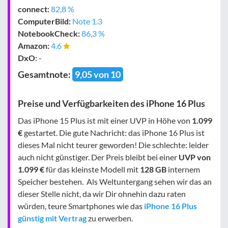
connect:
82,8 %
Computer­Bild:
Note 1.3
Notebook­Check:
86,3 %
Amazon:
4.6
DxO:
-
Gesamtnote:
9,05 von 10
Preise und Verfügbarkeiten des iPhone 16 Plus
Das iPhone 15 Plus ist mit einer UVP in Höhe von
1.099
€
gestartet. Die gute Nachricht: das iPhone 16 Plus ist
dieses Mal nicht teurer geworden! Die schlechte: leider
auch nicht günstiger. Der Preis bleibt bei einer
UVP von
1.099 €
für das kleinste Modell mit
128 GB
internem
Speicher bestehen. Als Weltuntergang sehen wir das an
dieser Stelle nicht, da wir Dir ohnehin dazu raten
würden, teure Smartphones wie das
iPhone 16 Plus
günstig mit Vertrag
zu erwerben.