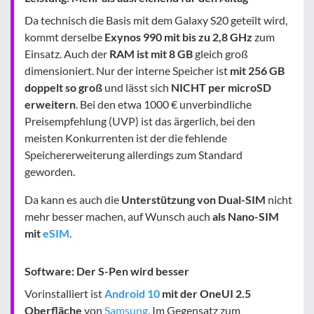
Da technisch die Basis mit dem Galaxy S20 geteilt wird,
kommt derselbe
Exynos 990 mit bis zu 2,8 GHz
zum
Einsatz. Auch der
RAM ist mit 8 GB
gleich groß
dimensioniert. Nur der interne Speicher ist
mit 256 GB
doppelt so groß
und lässt sich
NICHT per microSD
erweitern
. Bei den etwa 1000 € unverbindliche
Preisempfehlung (UVP) ist das ärgerlich, bei den
meisten Konkurrenten ist der die fehlende
Speichererweiterung allerdings zum Standard
geworden.
Da kann es auch die
Unterstützung von Dual-SIM
nicht
mehr besser machen, auf Wunsch auch
als Nano-SIM
mit
eSIM
.
Software: Der S-Pen wird besser
Vorinstalliert ist
Android 10
mit der OneUI 2.5
Oberfläche
von
Samsung
. Im Gegensatz zum