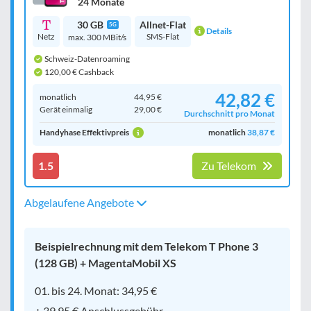
24 Monate
30 GB
Allnet-Flat
5G
Details
Netz
SMS-Flat
max. 300 MBit/s
Schweiz-Datenroaming
120,00 € Cashback
42,82 €
monatlich
44,95 €
Gerät einmalig
29,00 €
Durchschnitt pro Monat
Handyhase Effektivpreis
monatlich
38,87 €
1.5
Zu Telekom
Abgelaufene Angebote
Beispielrechnung mit dem Telekom T Phone 3
(128 GB) + MagentaMobil XS
01. bis 24. Monat: 34,95 €
+ 39,95 € Anschlussgebühr