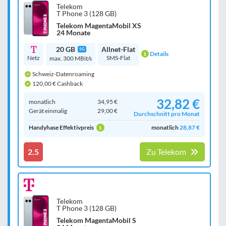
Telekom
T Phone 3 (128 GB)
Telekom MagentaMobil XS
24 Monate
20 GB
Allnet-Flat
5G
Details
Netz
SMS-Flat
max. 300 MBit/s
Schweiz-Datenroaming
120,00 € Cashback
32,82 €
monatlich
34,95 €
Gerät einmalig
29,00 €
Durchschnitt pro Monat
Handyhase Effektivpreis
monatlich
28,87 €
2.5
Zu Telekom
Telekom
T Phone 3 (128 GB)
Telekom MagentaMobil S