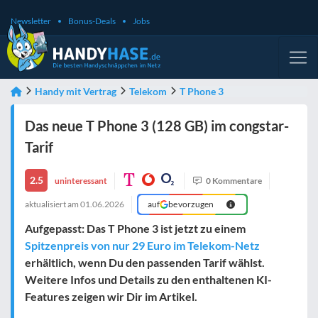
Newsletter
Bonus-Deals
Jobs
Handy mit Vertrag
Telekom
T Phone 3
Das neue T Phone 3 (128 GB) im congstar-
Tarif
2.5
uninteressant
0 Kommentare
aktualisiert am
01.06.2026
auf
bevorzugen
Aufgepasst: Das T Phone 3 ist jetzt zu einem
Spitzenpreis von nur 29 Euro im Telekom-Netz
erhältlich, wenn Du den passenden Tarif wählst.
Weitere Infos und Details zu den enthaltenen KI-
Features zeigen wir Dir im Artikel.