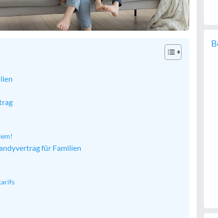
B
lien
trag
lem!
Handyvertrag für Familien
arifs