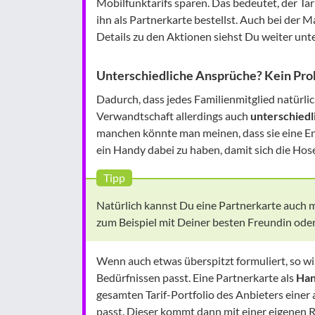
Mobilfunktarifs sparen. Das bedeutet, der Tar
ihn als Partnerkarte bestellst. Auch bei der M
Details zu den Aktionen siehst Du weiter unt
Unterschiedliche Ansprüche? Kein Pro
Dadurch, dass jedes Familienmitglied natürli
Verwandtschaft allerdings auch
unterschied
manchen könnte man meinen, dass sie eine E
ein Handy dabei zu haben, damit sich die Hose
Tipp
Natürlich kannst Du eine Partnerkarte auch m
zum Beispiel mit Deiner besten Freundin od
Wenn auch etwas überspitzt formuliert, so wil
Bedürfnissen passt. Eine Partnerkarte als
Han
gesamten Tarif-Portfolio des Anbieters einer
passt. Dieser kommt dann mit einer eigene