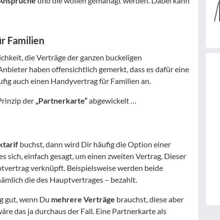
 Ansprüche
und die wollen gemanagt werden. Dabei kann
ür Familien
chkeit, die Verträge der ganzen buckeligen
Anbieter haben offensichtlich gemerkt, dass es dafür eine
fig auch einen Handyvertrag für Familien an.
Prinzip der
„Partnerkarte“
abgewickelt …
tarif
buchst, dann wird Dir häufig die Option einer
es sich, einfach gesagt, um einen zweiten Vertrag. Dieser
tvertrag verknüpft. Beispielsweise werden beide
ämlich die des Hauptvertrages – bezahlt.
ig gut, wenn Du
mehrere Verträge
brauchst, diese aber
äre das ja durchaus der Fall. Eine Partnerkarte als