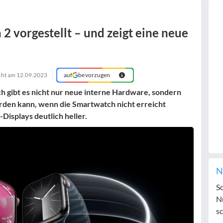
 2 vorgestellt – und zeigt eine neue
icht am
12.09.2023
auf
bevorzugen
h gibt es nicht nur neue interne Hardware, sondern
erden kann, wenn die Smartwatch nicht erreicht
isplays deutlich heller.
N
S
N
sc