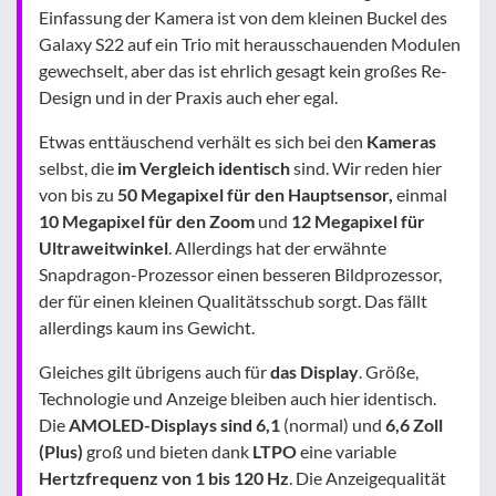
Einfassung der Kamera ist von dem kleinen Buckel des
Galaxy S22 auf ein Trio mit herausschauenden Modulen
gewechselt, aber das ist ehrlich gesagt kein großes Re-
Design und in der Praxis auch eher egal.
Etwas enttäuschend verhält es sich bei den
Kameras
selbst, die
im Vergleich identisch
sind. Wir reden hier
von bis zu
50 Megapixel für den Hauptsensor,
einmal
10 Megapixel für den Zoom
und
12 Megapixel für
Ultraweitwinkel
. Allerdings hat der erwähnte
Snapdragon-Prozessor einen besseren Bildprozessor,
der für einen kleinen Qualitätsschub sorgt. Das fällt
allerdings kaum ins Gewicht.
Gleiches gilt übrigens auch für
das Display
. Größe,
Technologie und Anzeige bleiben auch hier identisch.
Die
AMOLED-Displays sind 6,1
(normal) und
6,6 Zoll
(Plus)
groß und bieten dank
LTPO
eine variable
Hertzfrequenz von 1 bis 120 Hz
. Die Anzeigequalität