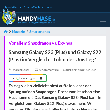
Newsletter
Bonus-Deals
Jobs
Magazin
Smartphones
Vor allem Snapdragon vs. Exynos!
Samsung Galaxy S23 (Plus) und Galaxy S22
(Plus) im Vergleich – Lohnt der Umstieg?
Marcel Laser
0 Kommentare
aktualisiert am
01.02.2023
auf
bevorzugen
Es mag vielen vielleicht nicht auffallen, aber der
Sprung auf den Snapdragon-Prozessor ist schon eine
Hausnummer! Das Samsung Galaxy S23 (Plus) kann im
Vergleich zum Galaxy S22 (Plus) etwas mehr. Wir
verraten Dir hier die wichtigsten Unterschiede der