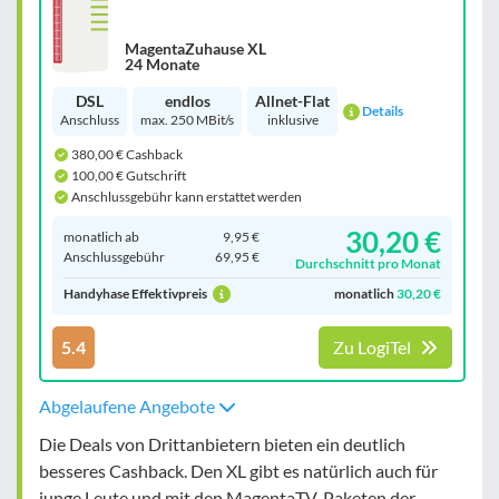
MagentaZuhause XL
24 Monate
DSL
endlos
Allnet-Flat
Details
Anschluss
max. 250 MBit/s
inklusive
380,00 € Cashback
100,00 € Gutschrift
Anschlussgebühr kann erstattet werden
30,20 €
monatlich ab
9,95 €
Anschluss­gebühr
69,95 €
Durchschnitt pro Monat
Handyhase Effektivpreis
monatlich
30,20 €
5.4
Zu LogiTel
Abgelaufene Angebote
Die Deals von Drittanbietern bieten ein deutlich
besseres Cashback. Den XL gibt es natürlich auch für
junge Leute und mit den MagentaTV-Paketen der