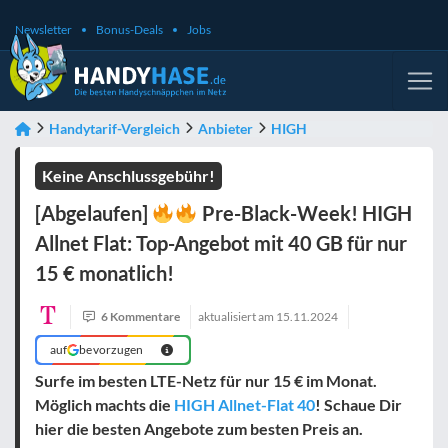
Newsletter
Bonus-Deals
Jobs
Handytarif-Vergleich
Anbieter
HIGH
Keine Anschlussgebühr!
[Abgelaufen]
Pre-Black-Week! HIGH
Allnet Flat: Top-Angebot mit 40 GB für nur
15 € monatlich!
6 Kommentare
aktualisiert am
15.11.2024
auf
bevorzugen
Surfe im besten LTE-Netz für nur 15 € im Monat.
Möglich machts die
HIGH Allnet-Flat 40
! Schaue Dir
hier die besten Angebote zum besten Preis an.