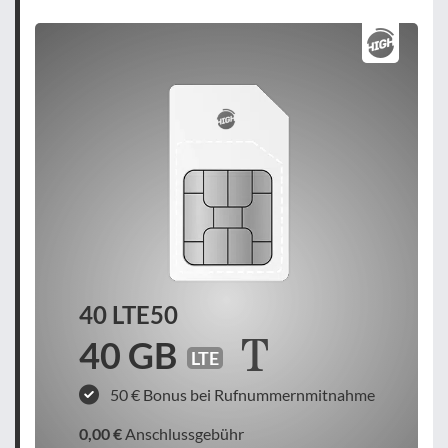
40 LTE50
40 GB
LTE
50 € Bonus bei Rufnummernmitnahme
0,00 €
Anschlussgebühr