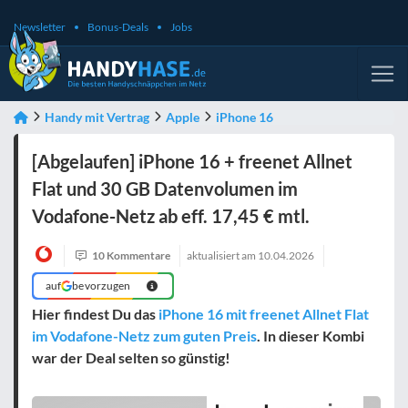
Newsletter
Bonus-Deals
Jobs
Handy mit Vertrag
Apple
iPhone 16
[Abgelaufen] iPhone 16 + freenet Allnet
Flat und 30 GB Datenvolumen im
Vodafone-Netz ab eff. 17,45 € mtl.
10 Kommentare
aktualisiert am
10.04.2026
auf
bevorzugen
Hier findest Du das
iPhone 16 mit freenet Allnet Flat
im Vodafone-Netz zum guten Preis
. In dieser Kombi
war der Deal selten so günstig!