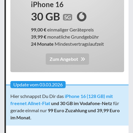
iPhone 16
30 GB
5G
99,00 €
einmaliger Gerätepreis
39,99 €
monatliche Grundgebühr
24 Monate
Mindestvertragslaufzeit
Zum Angebot
Update vom 03.03.2026
Hier schnappst Du Dir das
iPhone 16 (128 GB) mit
freenet Allnet-Flat
und 30 GB
im Vodafone-Netz
für
gerade einmal nur
99 Euro Zuzahlung und 39,99 Euro
im Monat
.