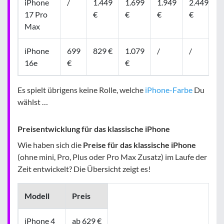
iPhone
/
1.449
1.699
1.949
2.449
17 Pro
€
€
€
€
Max
iPhone
699
829 €
1.079
/
/
16e
€
€
Es spielt übrigens keine Rolle, welche
iPhone-Farbe
Du
wählst …
Preisentwicklung für das klassische iPhone
Wie haben sich die
Preise für das klassische iPhone
(ohne mini, Pro, Plus oder Pro Max Zusatz) im Laufe der
Zeit entwickelt? Die Übersicht zeigt es!
Modell
Preis
iPhone 4
ab 629 €