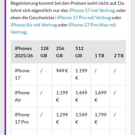
Begeisterung kommt bei den Preisen wohl nicht auf. Da
lohnt sich eigentlich nur das
iPhone 17 mit Vertrag
, oder
eben die Geschwister:
iPhone 17 Pro mit Vertrag
oder
iPhone Air mit Vertrag
oder
iPhone 17 Pro Max mit
Vertrag
.
iPhones
128
256
512
2025/26
GB
GB
GB
1 TB
2 TB
iPhone
/
949 €
1.199
/
/
17
€
iPhone
/
1.199
1.449
1.699
/
Air
€
€
€
iPhone
/
1.299
1.549
1.799
/
17 Pro
€
€
€