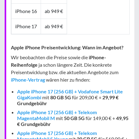
iPhone 16
ab 949 €
iPhone 17
ab 949 €
Apple iPhone Preisentwicklung: Wann im Angebot?
Wir beobachten die Preise sowie die
iPhone-
Reihenfolge
ja schon längere Zeit. Die konkrete
Preisentwicklung bzw. die aktuellen Angebote zum
iPhone-Vertrag
wären hier zu finden:
Apple iPhone 17 (256 GB) + Vodafone Smart Lite
GigaKombi
mit
80 GB
5G
für 209,00 € +
29,99 €
Grundgebühr
Apple iPhone 17 (256 GB) + Telekom
MagentaMobil M
mit
50 GB
5G
für 149,00 € +
49,95
€ Grundgebühr
Apple iPhone 17 (256 GB) + Telekom
MagentaMobil S Young
mit
30 GB
5G
für 569,00 € +