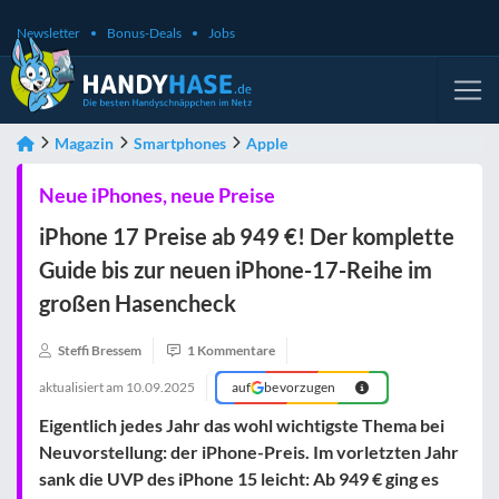
Newsletter
Bonus-Deals
Jobs
Magazin
Smartphones
Apple
Neue iPhones, neue Preise
iPhone 17 Preise ab 949 €! Der komplette
Guide bis zur neuen iPhone-17-Reihe im
großen Hasencheck
Steffi Bressem
1 Kommentare
aktualisiert am
10.09.2025
auf
bevorzugen
Eigentlich jedes Jahr das wohl wichtigste Thema bei
Neuvorstellung: der iPhone-Preis. Im vorletzten Jahr
sank die UVP des iPhone 15 leicht: Ab 949 € ging es