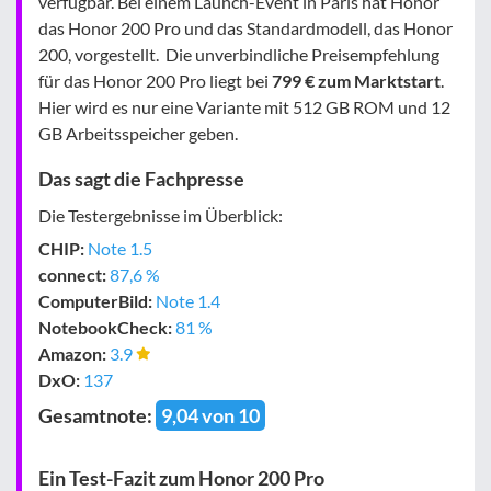
verfügbar. Bei einem Launch-Event in Paris hat Honor
das Honor 200 Pro und das Standardmodell, das Honor
200, vorgestellt. Die unverbindliche Preisempfehlung
für das Honor 200 Pro liegt bei
799 € zum Marktstart
.
Hier wird es nur eine Variante mit 512 GB ROM und 12
GB Arbeitsspeicher geben.
Das sagt die Fachpresse
Die Testergebnisse im Überblick:
CHIP:
Note 1.5
connect:
87,6 %
Computer­Bild:
Note 1.4
Notebook­Check:
81 %
Amazon:
3.9
DxO:
137
Gesamtnote:
9,04 von 10
Ein Test-Fazit zum Honor 200 Pro