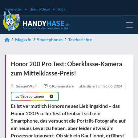
Newsletter
Bonus-Deals
Jobs
Magazin
Smartphones
Testberichte
Honor 200 Pro Test: Oberklasse-Kamera
zum Mittelklasse-Preis!
Samuel Wolf
0 Kommentare
aktualisiert am
26.06.2024
auf
bevorzugen
Es ist vermutlich Honors neues Lieblingskind – das
Honor 200 Pro. Im Test offenbart sich ein
Smartphone, das versucht die Porträt-Fotografie auf
ein neues Level zu heben, aber leider etwas am
Prozessor knausert. Ob sich ein Kauf lohnt, erfährst