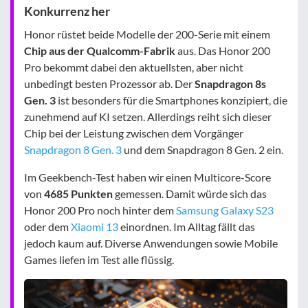
Konkurrenz her
Honor rüstet beide Modelle der 200-Serie mit einem
Chip aus der Qualcomm-Fabrik
aus. Das Honor 200
Pro bekommt dabei den aktuellsten, aber nicht
unbedingt besten Prozessor ab. Der
Snapdragon 8s
Gen. 3
ist besonders für die Smartphones konzipiert, die
zunehmend auf KI setzen. Allerdings reiht sich dieser
Chip bei der Leistung zwischen dem Vorgänger
Snapdragon 8 Gen. 3
und dem Snapdragon 8 Gen. 2 ein.
Im Geekbench-Test haben wir einen Multicore-Score
von
4685 Punkten
gemessen. Damit würde sich das
Honor 200 Pro noch hinter dem
Samsung Galaxy S23
oder dem
Xiaomi 13
einordnen. Im Alltag fällt das
jedoch kaum auf. Diverse Anwendungen sowie Mobile
Games liefen im Test alle flüssig.