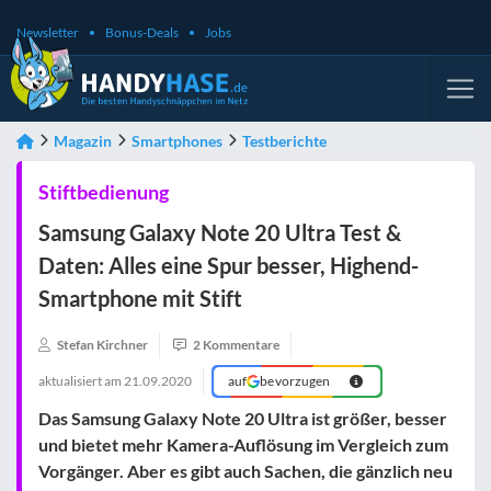
Newsletter
Bonus-Deals
Jobs
Magazin
Smartphones
Testberichte
Stiftbedienung
Samsung Galaxy Note 20 Ultra Test &
Daten: Alles eine Spur besser, Highend-
Smartphone mit Stift
Stefan Kirchner
2 Kommentare
aktualisiert am
21.09.2020
auf
bevorzugen
Das Samsung Galaxy Note 20 Ultra ist größer, besser
und bietet mehr Kamera-Auflösung im Vergleich zum
Vorgänger. Aber es gibt auch Sachen, die gänzlich neu