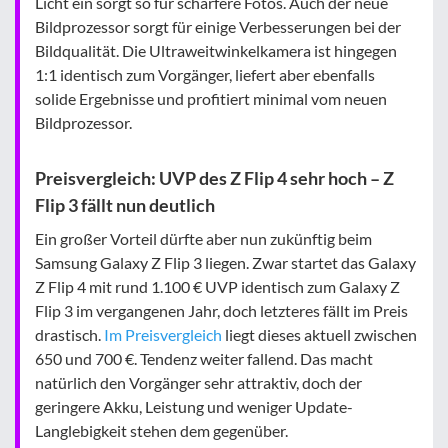
Licht ein sorgt so für schärfere Fotos. Auch der neue
Bildprozessor sorgt für einige Verbesserungen bei der
Bildqualität. Die Ultraweitwinkelkamera ist hingegen
1:1 identisch zum Vorgänger, liefert aber ebenfalls
solide Ergebnisse und profitiert minimal vom neuen
Bildprozessor.
Preisvergleich: UVP des Z Flip 4 sehr hoch – Z
Flip 3 fällt nun deutlich
Ein großer Vorteil dürfte aber nun zukünftig beim
Samsung Galaxy Z Flip 3 liegen. Zwar startet das Galaxy
Z Flip 4 mit rund 1.100 € UVP identisch zum Galaxy Z
Flip 3 im vergangenen Jahr, doch letzteres fällt im Preis
drastisch.
Im Preisvergleich
liegt dieses aktuell zwischen
650 und 700 €. Tendenz weiter fallend. Das macht
natürlich den Vorgänger sehr attraktiv, doch der
geringere Akku, Leistung und weniger Update-
Langlebigkeit stehen dem gegenüber.