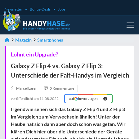
Newsletter
Bonus-Deals
Jobs
Magazin
Smartphones
Lohnt ein Upgrade?
Galaxy Z Flip 4 vs. Galaxy Z Flip 3:
Unterschiede der Falt-Handys im Vergleich
Marcel Laser
0 Kommentare
veröffentlicht am
11.08.2022
auf
bevorzugen
Irgendwie sehen sich das Galaxy Z Flip 4 und Z Flip 3
im Vergleich zum Verwechseln ähnlich! Unter der
Haube hat sich dann aber doch schon was getan. Wir
klären Dich hier über die Unterschiede der Geräte
auf und verraten Dir auch, ob sich ein Upgrade lohnen