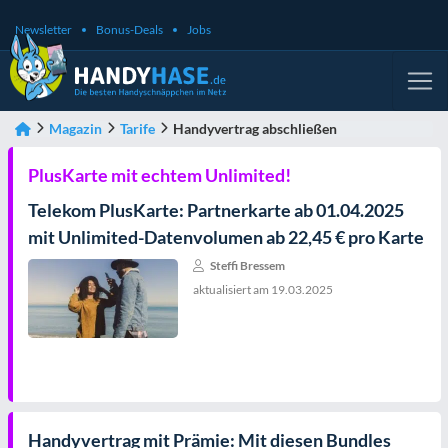
Newsletter
Bonus-Deals
Jobs
Magazin
Tarife
Handyvertrag abschließen
PlusKarte mit echtem Unlimited!
Telekom PlusKarte: Partnerkarte ab 01.04.2025
mit Unlimited-Datenvolumen ab 22,45 € pro Karte
Steffi Bressem
aktualisiert am
19.03.2025
Handyvertrag mit Prämie: Mit diesen Bundles