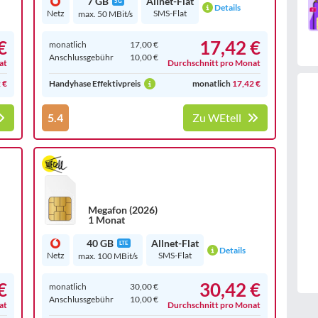
7 GB
Allnet-Flat
5G
Details
Netz
SMS-Flat
max. 50 MBit/s
€
17,42 €
monatlich
17,00 €
Anschluss­gebühr
10,00 €
at
Durchschnitt pro Monat
 €
Handyhase Effektivpreis
monatlich
17,42 €
5.4
Zu WEtell
Megafon (2026)
1 Monat
40 GB
Allnet-Flat
LTE
Details
Netz
SMS-Flat
max. 100 MBit/s
€
30,42 €
monatlich
30,00 €
Anschluss­gebühr
10,00 €
at
Durchschnitt pro Monat