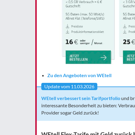
Zu den Angeboten von WEtell
Update vom 11.03.2026
WEtell verbessert sein Tarifportfolio
und br
interessante Besonderheit zu bieten: Verbra
Provider sogar Geld zurück!
WEtell Flex-Tarife mit Geld zurück