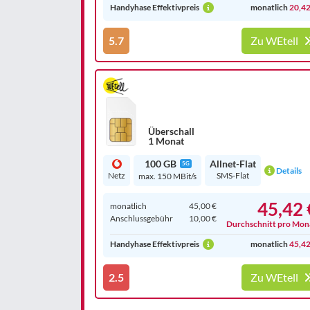
Handyhase Effektivpreis
monatlich
20,42
5.7
Zu WEtell
Überschall
1 Monat
100 GB
Allnet-Flat
5G
Details
Netz
SMS-Flat
max. 150 MBit/s
45,42 
monatlich
45,00 €
Anschluss­gebühr
10,00 €
Durchschnitt pro Mon
Handyhase Effektivpreis
monatlich
45,42
2.5
Zu WEtell