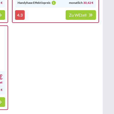
 €
Handyhase Effektivpreis
monatlich
30,42 €
4.3
Zu WEtell
€
at
 €