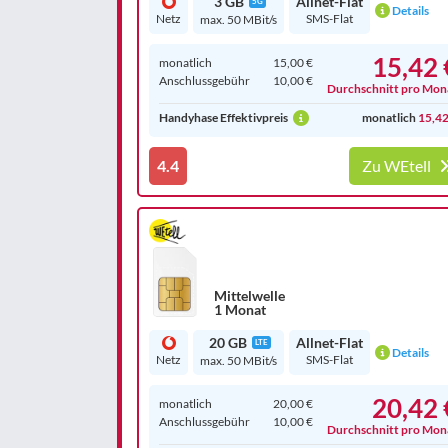
3 GB
Allnet-Flat
5G
Details
Netz
SMS-Flat
max. 50 MBit/s
15,42 
monatlich
15,00 €
Anschluss­gebühr
10,00 €
Durchschnitt pro Mon
Handyhase Effektivpreis
monatlich
15,42
4.4
Zu WEtell
Mittelwelle
1 Monat
20 GB
Allnet-Flat
LTE
Details
Netz
SMS-Flat
max. 50 MBit/s
20,42 
monatlich
20,00 €
Anschluss­gebühr
10,00 €
Durchschnitt pro Mon