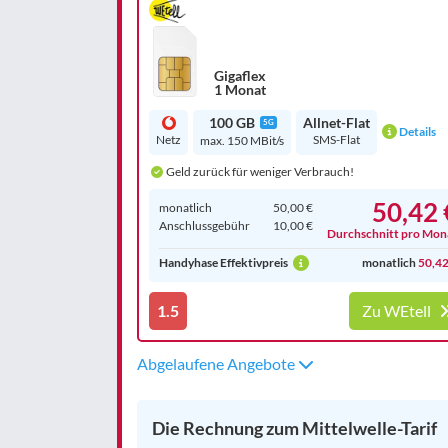
Gigaflex
1 Monat
100 GB
Allnet-Flat
5G
Details
Netz
SMS-Flat
max. 150 MBit/s
Geld zurück für weniger Verbrauch!
50,42 
monatlich
50,00 €
Anschluss­gebühr
10,00 €
Durchschnitt pro Mon
Handyhase Effektivpreis
monatlich
50,42
1.5
Zu WEtell
Abgelaufene Angebote
Die Rechnung zum Mittelwelle-Tarif