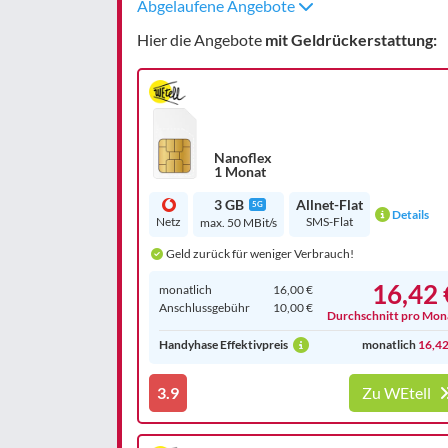
Abgelaufene Angebote
Hier die Angebote
mit Geldrückerstattung:
Nanoflex
1 Monat
3 GB
Allnet-Flat
5G
Details
Netz
SMS-Flat
max. 50 MBit/s
Geld zurück für weniger Verbrauch!
16,42 
monatlich
16,00 €
Anschluss­gebühr
10,00 €
Durchschnitt pro Mon
Handyhase Effektivpreis
monatlich
16,42
3.9
Zu WEtell