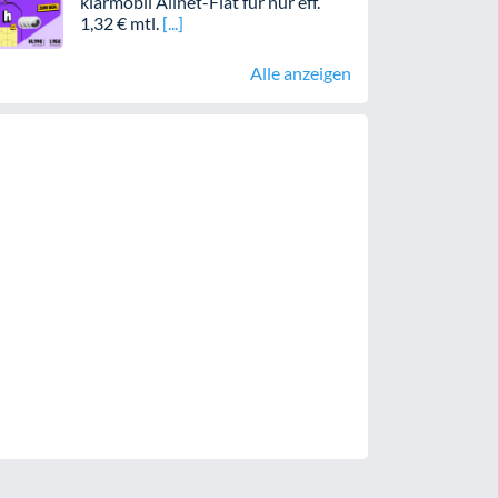
klarmobil Allnet-Flat für nur eff.
1,32 € mtl.
Alle anzeigen