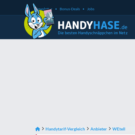
Newsletter
Bonus-Deals
Jobs
Handytarif-Vergleich
Anbieter
WEtell