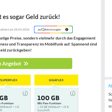
t es sogar Geld zurück!
alisiert am
28.04.2026
auf
bevorzugen
nstige Preise, sondern vielmehr durch das Engagement
ness und Transparenz im Mobilfunk auf. Spannend sind
 Geld zurückgeben!
 Angebot
N
S
N
sc