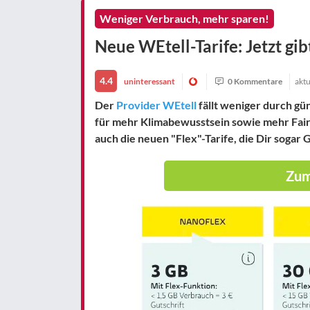
Weniger Verbrauch, mehr sparen!
Neue WEtell-Tarife: Jetzt gib
4.4
uninteressant
0 Kommentare
aktu
Der
Provider WEtell
fällt weniger durch gü
für mehr Klimabewusstsein sowie mehr Fair
auch die neuen "Flex"-Tarife, die Dir sogar
Zum