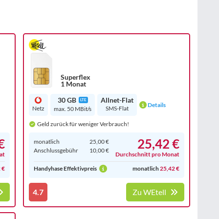
Superflex
1 Monat
30 GB
Allnet-Flat
LTE
Details
Netz
SMS-Flat
max. 50 MBit/s
Geld zurück für weniger Verbrauch!
€
25,42 €
monatlich
25,00 €
Anschluss­gebühr
10,00 €
at
Durchschnitt pro Monat
 €
Handyhase Effektivpreis
monatlich
25,42 €
4.7
Zu WEtell