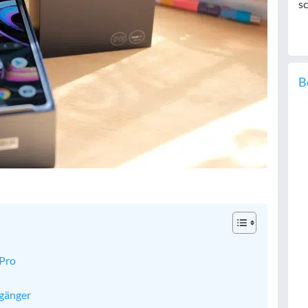
sc
B
 Pro
rgänger