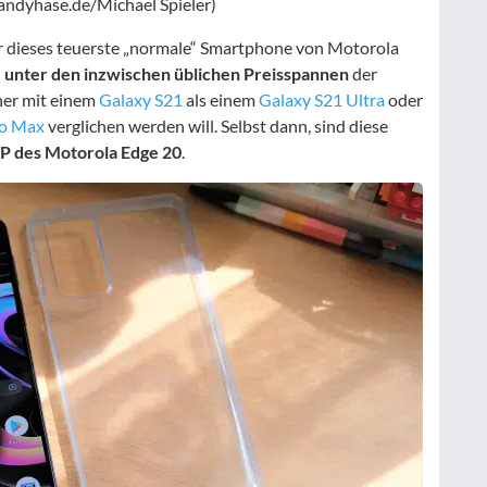
andyhase.de/Michael Spieler)
ür dieses teuerste „normale“ Smartphone von Motorola
h
unter den inzwischen üblichen Preisspannen
der
her mit einem
Galaxy S21
als einem
Galaxy S21 Ultra
oder
ro Max
verglichen werden will. Selbst dann, sind diese
VP des Motorola Edge 20
.