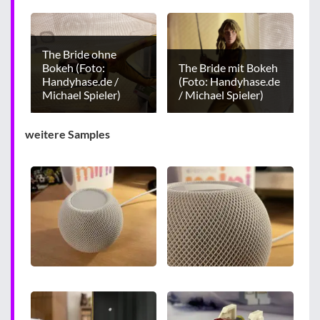
The Bride ohne
Bokeh (Foto:
The Bride mit Bokeh
Handyhase.de /
(Foto: Handyhase.de
Michael Spieler)
/ Michael Spieler)
weitere Samples