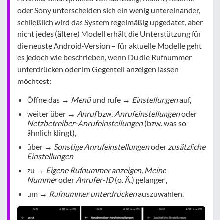
oder Sony unterscheiden sich ein wenig untereinander,
schließlich wird das System regelmäßig upgedatet, aber
nicht jedes (ältere) Modell erhält die Unterstützung für
die neuste Android-Version – für aktuelle Modelle geht
es jedoch wie beschrieben, wenn Du die Rufnummer
unterdrücken oder im Gegenteil anzeigen lassen
möchtest:
Öffne das →
Menü
und rufe →
Einstellungen
auf,
weiter über →
Anruf
bzw.
Anrufeinstellungen
oder
Netzbetreiber-Anrufeinstellungen
(bzw. was so
ähnlich klingt),
über →
Sonstige Anrufeinstellungen
oder
zusätzliche
Einstellungen
zu →
Eigene Rufnummer anzeigen, Meine
Nummer
oder
Anrufer-ID
(o. Ä.) gelangen,
um →
Rufnummer unterdrücken
auszuwählen.