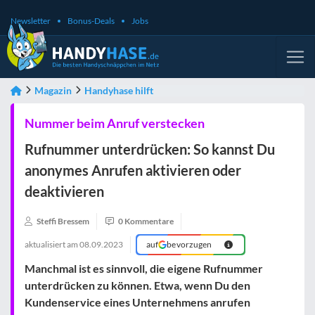
Newsletter
Bonus-Deals
Jobs
Magazin
Handyhase hilft
Nummer beim Anruf verstecken
Rufnummer unterdrücken: So kannst Du
anonymes Anrufen aktivieren oder
deaktivieren
Steffi Bressem
0 Kommentare
aktualisiert am
08.09.2023
auf
bevorzugen
Manchmal ist es sinnvoll, die eigene
Rufnummer
unterdrücken
zu können. Etwa, wenn Du den
Kundenservice eines Unternehmens anrufen