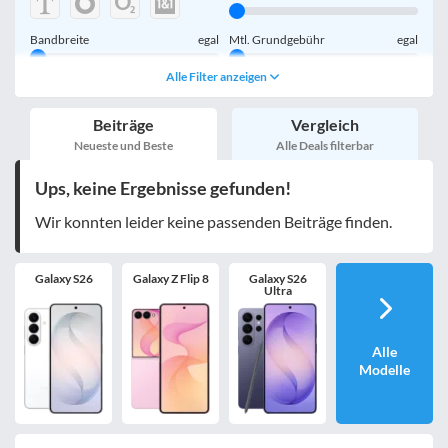
Bandbreite
egal
Mtl. Grundgebühr
egal
Alle Filter anzeigen
Handy einmalig
egal
inkl. Young-Tarife
Beiträge
Vergleich
nur 5G-Tarife
inkl. Kombi-Tarife
Neueste und Beste
Alle Deals filterbar
eSIM
MultiSIM
Ups, keine Ergebnisse gefunden!
mobile Festnetznummer
Wir konnten leider keine passenden Beiträge finden.
Galaxy S26
Galaxy Z Flip 8
Galaxy S26
Handy-Speicher
egal
Ultra
nur 5G-Handys
Alle
Modelle
Bewertung
egal