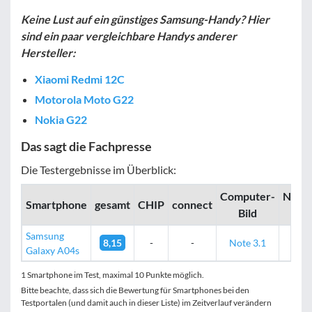
Keine Lust auf ein günstiges Samsung-Handy? Hier
sind ein paar vergleichbare Handys anderer
Hersteller:
Xiaomi Redmi 12C
Motorola Moto G22
Nokia G22
Das sagt die Fachpresse
Die Testergebnisse im Überblick:
Computer­­
Noteb
Smartphone
gesamt
CHIP
connect
Bild
Ch
Samsung
8,15
-
-
Note 3.1
75
Galaxy A04s
1 Smartphone im Test, maximal 10 Punkte möglich.
Bitte beachte, dass sich die Bewertung für Smartphones bei den
Testportalen (und damit auch in dieser Liste) im Zeitverlauf verändern