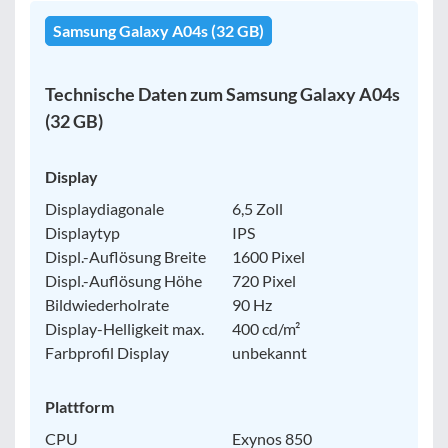
Samsung Galaxy A04s (32 GB)
Filter zurücksetzen
Technische Daten zum Samsung Galaxy A04s
(32 GB)
Display
Displaydiagonale
6,5 Zoll
Displaytyp
IPS
Displ.-Auflösung Breite
1600 Pixel
Displ.-Auflösung Höhe
720 Pixel
Bildwiederholrate
90 Hz
Display-Helligkeit max.
400 cd/m²
Farbprofil Display
unbekannt
Plattform
CPU
Exynos 850