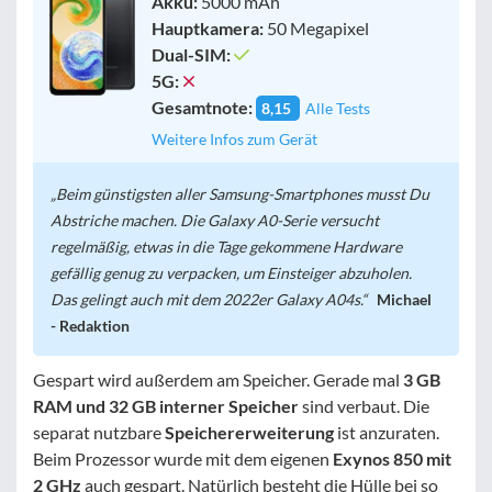
Akku:
5000 mAh
Hauptkamera:
50 Megapixel
Dual-SIM:
5G:
Gesamtnote:
8,15
Alle Tests
Weitere Infos zum Gerät
Beim günstigsten aller Samsung-Smartphones musst Du
Abstriche machen. Die Galaxy A0-Serie versucht
regelmäßig, etwas in die Tage gekommene Hardware
gefällig genug zu verpacken, um Einsteiger abzuholen.
Das gelingt auch mit dem 2022er Galaxy A04s.
Michael
- Redaktion
Gespart wird außerdem am Speicher. Gerade mal
3 GB
RAM und 32 GB interner Speicher
sind verbaut. Die
separat nutzbare
Speichererweiterung
ist anzuraten.
Beim Prozessor wurde mit dem eigenen
Exynos 850 mit
2 GHz
auch gespart. Natürlich besteht die Hülle bei so