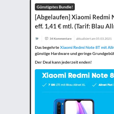
Günstigstes Bundle!
[Abgelaufen] Xiaomi Redmi No
eff. 1,41 € mtl. (Tarif: Blau Al
34 Kommentare
aktualisiert am
05.03.2021
Das begehrte
Xiaomi Redmi Note 8T mit All
günstige Hardware und geringe Grundgebü
Der Deal kann jederzeit enden!