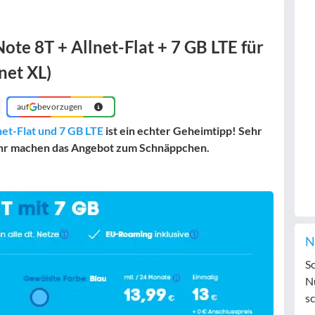
te 8T + Allnet-Flat + 7 GB LTE für
lnet XL)
auf
bevorzugen
net-Flat und 7 GB LTE
ist ein echter Geheimtipp! Sehr
hr machen das Angebot zum Schnäppchen.
N
S
N
sc