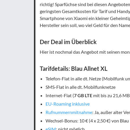
richtig! Sparfüchse sind bei diesen Angebote
geringsten Gesamtkosten für Tarif und Handy, 
Smartphone von Xiaomi ein kleiner Geheimti
Hersteller sein soll, wo viel Geld für den Nam
Der Deal im Überblick
Hier ist nochmal das Angebot mit seinen mona
Tarifdetails: Blau Allnet XL
Telefon-Flat in alle dt. Netze (Mobilfunk u
SMS-Flat in alle dt. Mobilfunknetze
Internet-Flat (
7 GB LTE
mit bis zu 21,6 MBi
EU-Roaming inklusive
Rufnummernmitnahme
: Ja, außer alter Ve
Wechsel-Bonus: 10 € (4 x 2,50 €) von Bla
eSIM
: nicht möglich