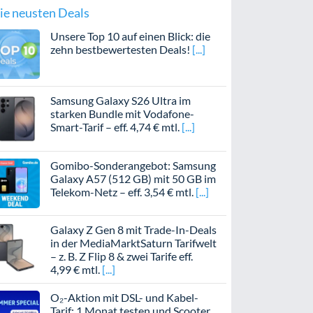
ie neusten Deals
Unsere Top 10 auf einen Blick: die
zehn bestbewertesten Deals!
Samsung Galaxy S26 Ultra im
starken Bundle mit Vodafone-
Smart-Tarif – eff. 4,74 € mtl.
Gomibo-Sonderangebot: Samsung
Galaxy A57 (512 GB) mit 50 GB im
Telekom-Netz – eff. 3,54 € mtl.
Galaxy Z Gen 8 mit Trade-In-Deals
in der MediaMarktSaturn Tarifwelt
– z. B. Z Flip 8 & zwei Tarife eff.
4,99 € mtl.
O₂-Aktion mit DSL- und Kabel-
Tarif: 1 Monat testen und Scooter