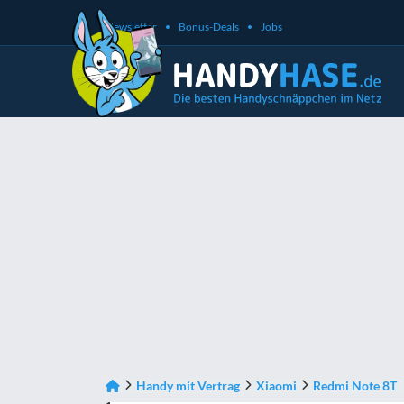
Newsletter
Bonus-Deals
Jobs
Handy mit Vertrag
Xiaomi
Redmi Note 8T