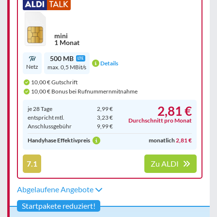
mini
1 Monat
500 MB
LTE
Details
Netz
max. 0,5 MBit/s
10,00 € Gutschrift
10,00 € Bonus bei Rufnummernmitnahme
2,81 €
je 28 Tage
2,99 €
entspricht mtl.
3,23 €
Durchschnitt pro Monat
Anschluss­gebühr
9,99 €
Handyhase Effektivpreis
monatlich
2,81 €
7.1
Zu ALDI
Abgelaufene Angebote
Startpakete reduziert!