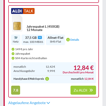
Jahrespaket L (450GB)
12 Monate
37,5 GB
Allnet-Flat
5G
Details
Netz
SMS-Flat
max. 100 MBit/s
149 € pro Jahr
Jahrespaket
SIM-Karte nicht enthalten
12,84 €
monatlich
12,42 €
Anschluss­gebühr
9,99 €
Durchschnitt pro Monat
Handyhase Effektivpreis
monatlich
12,84 €
7.8
Zu ALDI
Abgelaufene Angebote