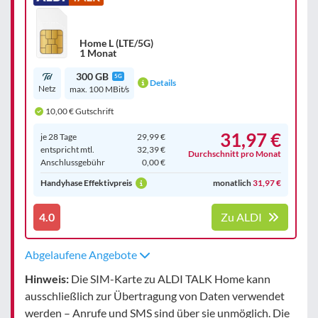
Home L (LTE/5G)
1 Monat
300 GB
5G
Details
Netz
max. 100 MBit/s
10,00 € Gutschrift
31,97 €
je 28 Tage
29,99 €
entspricht mtl.
32,39 €
Durchschnitt pro Monat
Anschluss­gebühr
0,00 €
Handyhase Effektivpreis
monatlich
31,97 €
4.0
Zu ALDI
Abgelaufene Angebote
Hinweis:
Die SIM-Karte zu ALDI TALK Home kann
ausschließlich zur Übertragung von Daten verwendet
werden – Anrufe und SMS sind über sie unmöglich. Die