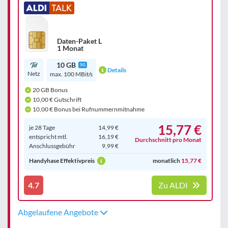
Daten-Paket L
1 Monat
10 GB
5G
Details
Netz
max. 100 MBit/s
20 GB Bonus
10,00 € Gutschrift
10,00 € Bonus bei Rufnummernmitnahme
15,77 €
je 28 Tage
14,99 €
entspricht mtl.
16,19 €
Durchschnitt pro Monat
Anschluss­gebühr
9,99 €
Handyhase Effektivpreis
monatlich
15,77 €
4.7
Zu ALDI
Abgelaufene Angebote