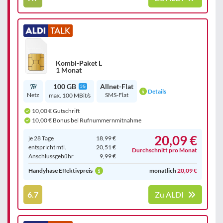
Kombi-Paket L
1 Monat
100 GB
Allnet-Flat
5G
Details
Netz
SMS-Flat
max. 100 MBit/s
10,00 € Gutschrift
10,00 € Bonus bei Rufnummernmitnahme
20,09 €
je 28 Tage
18,99 €
entspricht mtl.
20,51 €
Durchschnitt pro Monat
Anschluss­gebühr
9,99 €
Handyhase Effektivpreis
monatlich
20,09 €
6.7
Zu ALDI