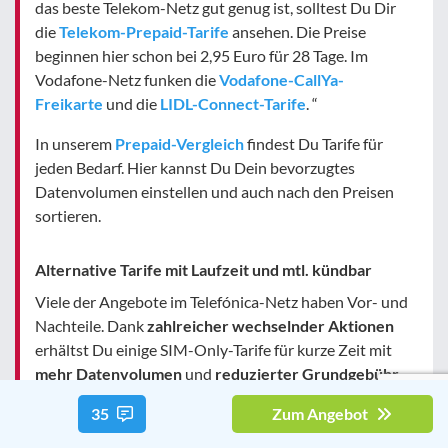
das beste Telekom-Netz gut genug ist, solltest Du Dir
die
Telekom-Prepaid-Tarife
ansehen. Die Preise
beginnen hier schon bei 2,95 Euro für 28 Tage. Im
Vodafone-Netz funken die
Vodafone-CallYa-
Freikarte
und die
LIDL-Connect-Tarife
. “
In unserem
Prepaid-Vergleich
findest Du Tarife für
jeden Bedarf. Hier kannst Du Dein bevorzugtes
Datenvolumen einstellen und auch nach den Preisen
sortieren.
Alternative Tarife mit Laufzeit und mtl. kündbar
Viele der Angebote im Telefónica-Netz haben Vor- und
Nachteile. Dank
zahlreicher wechselnder Aktionen
erhältst Du einige SIM-Only-Tarife für kurze Zeit mit
mehr Datenvolumen
und
reduzierter Grundgebühr
.
Eine aktuelle
Übersicht zu den besten Deals in allen
35
Zum Angebot
Mobilfunknetzen
bekommst Du immer
über unseren
Vergleich
: