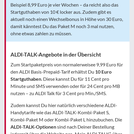
Beispiel 8,99 Euro je vier Wochen – da reicht also das
Startguthaben von 10 € locker aus. Zudem gibt es
aktuell noch einen Wechselbonus in Höhe von 30 Euro,
damit känntest Du das Paket M noch 3 mal nutzen,
ohne etwas zahlen zu müssen.
ALDI-TALK-Angebote in der Übersicht
Zum Startpaketpreis von normalerweisee 9,99 Euro für
den ALDI Basis-Prepaid-Tarif erhältst Du
10 Euro
Startguthaben
. Diese kannst Du für 11 Cent pro
Minute und SMS verwenden oder für 24 Cent pro MB
nutzen – zu ALDI Talk für 3 Cent pro Min./SMS.
Zudem kannst Du hier natürlich verschiedene ALDI-
Handytarife wie das ALDI-TALK-Kombi-Paket S,
Kombi-Paket M oder Kombi-Paket L hinzubuchen. Die
ALDI-TALK-Optionen
sind nach Deiner Bestellung
jederzeit über die Website per „Mein ALDI TALK“, über