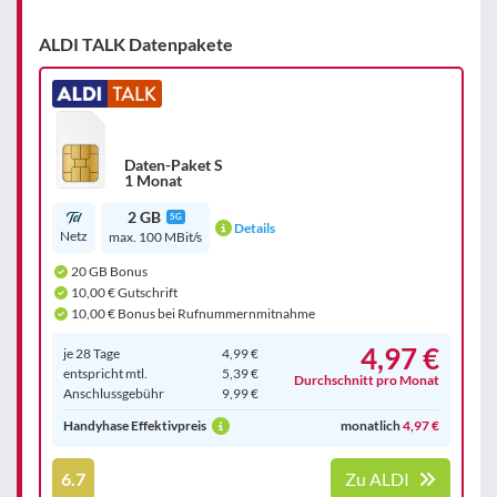
ALDI TALK Datenpakete
Daten-Paket S
1 Monat
2 GB
5G
Details
Netz
max. 100 MBit/s
20 GB Bonus
10,00 € Gutschrift
10,00 € Bonus bei Rufnummernmitnahme
4,97 €
je 28 Tage
4,99 €
entspricht mtl.
5,39 €
Durchschnitt pro Monat
Anschluss­gebühr
9,99 €
Handyhase Effektivpreis
monatlich
4,97 €
6.7
Zu ALDI