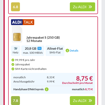
6.8
Zu ALDI
Jahrespaket S (250 GB)
12 Monate
20,8 GB
Allnet-Flat
5G
Details
Netz
SMS-Flat
max. 100 MBit/s
99,99 € pro Jahr
Jahrespaket
SIM-Karte nicht enthalten
8,75 €
monatlich
8,33 €
Anschluss­gebühr
9,99 €
Durchschnitt pro Monat
Handyhase Effektivpreis
monatlich
8,75 €
7.8
Zu ALDI