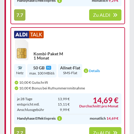
Handyhase Effektivpreis
monatlich
9,29 €
7.7
Zu ALDI
Kombi-Paket M
1 Monat
50 GB
Allnet-Flat
5G
Details
Netz
SMS-Flat
max. 100 MBit/s
10,00 € Gutschrift
10,00 € Bonus bei Rufnummernmitnahme
14,69 €
je 28 Tage
13,99 €
entspricht mtl.
15,11 €
Durchschnitt pro Monat
Anschluss­gebühr
9,99 €
Handyhase Effektivpreis
monatlich
14,69 €
7.7
Zu ALDI