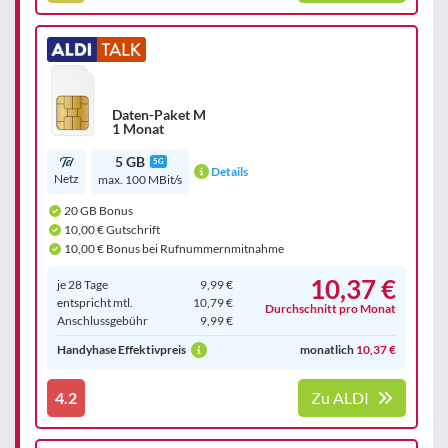
Daten-Paket M
1 Monat
5 GB
5G
Details
Netz
max. 100 MBit/s
20 GB Bonus
10,00 € Gutschrift
10,00 € Bonus bei Rufnummernmitnahme
10,37 €
je 28 Tage
9,99 €
entspricht mtl.
10,79 €
Durchschnitt pro Monat
Anschluss­gebühr
9,99 €
Handyhase Effektivpreis
monatlich
10,37 €
4.2
Zu ALDI