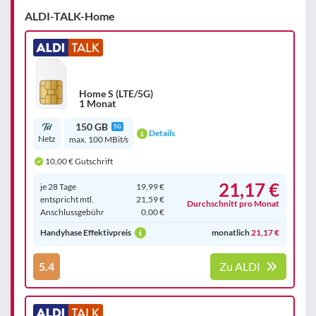
ALDI-TALK-Home
Home S (LTE/5G)
1 Monat
150 GB
5G
Details
Netz
max. 100 MBit/s
10,00 € Gutschrift
21,17 €
je 28 Tage
19,99 €
entspricht mtl.
21,59 €
Durchschnitt pro Monat
Anschluss­gebühr
0,00 €
Handyhase Effektivpreis
monatlich
21,17 €
5.4
Zu ALDI