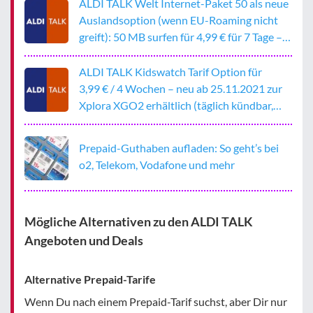
ALDI TALK Welt Internet-Paket 50 als neue
Auslandsoption (wenn EU-Roaming nicht
greift): 50 MB surfen für 4,99 € für 7 Tage –
nein, kein verspäteter Aprilscherz!
ALDI TALK Kidswatch Tarif Option für
3,99 € / 4 Wochen – neu ab 25.11.2021 zur
Xplora XGO2 erhältlich (täglich kündbar,
aber kein Prepaid)
Prepaid-Guthaben aufladen: So geht’s bei
o2, Telekom, Vodafone und mehr
Mögliche Alternativen zu den ALDI TALK
Angeboten und Deals
Alternative Prepaid-Tarife
Wenn Du nach einem Prepaid-Tarif suchst, aber Dir nur