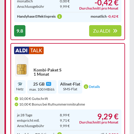
-0,42 €
monatlich
0,00 €
Anschluss­gebühr
9,99 €
Durchschnitt pro Monat
Handyhase Effektivpreis
monatlich
-0,42 €
9.8
Zu ALDI
Kombi-Paket S
1 Monat
25 GB
Allnet-Flat
5G
Details
Netz
SMS-Flat
max. 100 MBit/s
10,00 € Gutschrift
10,00 € Bonus bei Rufnummernmitnahme
9,29 €
je 28 Tage
8,99 €
entspricht mtl.
9,71 €
Durchschnitt pro Monat
Anschluss­gebühr
9,99 €