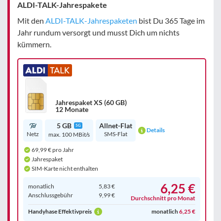
ALDI-TALK-Jahrespakete
Mit den
ALDI-TALK-Jahrespaketen
bist Du 365 Tage im
Jahr rundum versorgt und musst Dich um nichts
kümmern.
Jahrespaket XS (60 GB)
12 Monate
5 GB
Allnet-Flat
5G
Details
Netz
SMS-Flat
max. 100 MBit/s
69,99 € pro Jahr
Jahrespaket
SIM-Karte nicht enthalten
6,25 €
monatlich
5,83 €
Anschluss­gebühr
9,99 €
Durchschnitt pro Monat
Handyhase Effektivpreis
monatlich
6,25 €