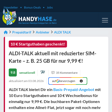
Newsletter
Bonus-Deals
Jobs
Prepaidtarif
Anbieter
ALDI TALK
10 € Startguthaben geschenkt!
ALDI-TALK aktuell mit reduzierter SIM-
Karte – z. B. 25 GB für nur 9,99 €!
9.8
sensationell
35 Kommentare
aktualisiert am
03.08.2026
auf
bevorzugen
ALDI TALK bietet Dir ein
Basis-Prepaid-Angebot
mit
10 Euro Startguthaben und 10 € Wechselbonus für
einmalig nur 9,99 €. Die buchbaren Paket-Optionen
enthalten eine Allnet-Flat, jetzt sogar mit noch mehr