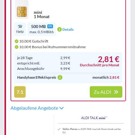
mini
1 Monat
500 MB
LTE
Details
Netz
max. 0,5 MBit/s
10,00 € Gutschrift
10,00 € Bonus bei Rufnummernmitnahme
2,81 €
je 28 Tage
2,99 €
entspricht mtl.
3,23 €
Durchschnitt pro Monat
Anschluss­gebühr
9,99 €
Handyhase Effektivpreis
monatlich
2,81 €
7.1
Zu ALDI
Abgelaufene Angebote