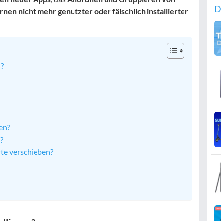
D
rnen nicht mehr genutzter oder fälschlich installierter
n?
en?
n?
te verschieben?