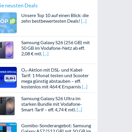
ie neusten Deals
Unsere Top 10 auf einen Blick: die
zehn bestbewertesten Deals!
Samsung Galaxy S26 (256 GB) mit
50 GB im Vodafone-Netz ab eff.
2,08 € mtl.
O₂-Aktion mit DSL- und Kabel-
Tarif: 1 Monat testen und Scooter
mega günstig abstauben – eff.
kostenlos mit 464 € Ersparnis
Samsung Galaxy S26 Ultra im
starken Bundle mit Vodafone-
Smart-Tarif – eff. 4,74 € mtl.
Gomibo-Sonderangebot: Samsung
Galaxy A57 (512 GB) mit 50 GB im