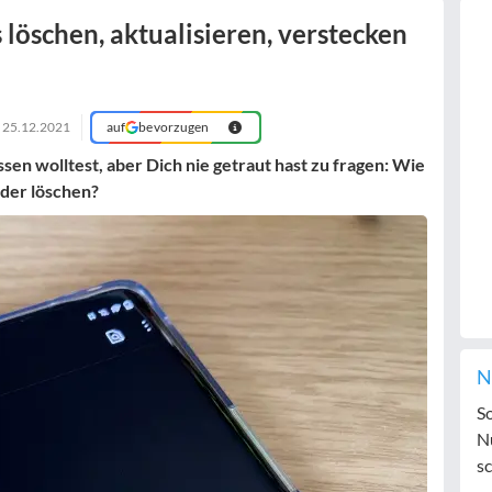
 löschen, aktualisieren, verstecken
m
25.12.2021
auf
bevorzugen
n wolltest, aber Dich nie getraut hast zu fragen: Wie
 oder löschen?
N
S
N
sc