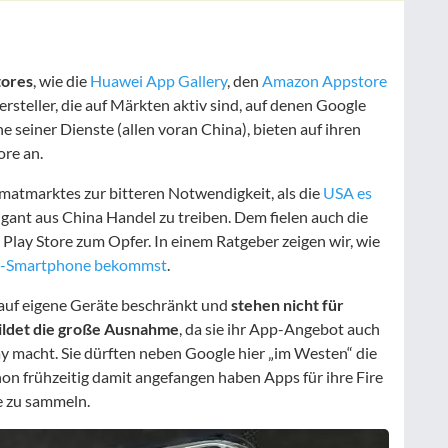
tores
, wie die
Huawei App Gallery
, den
Amazon Appstore
rsteller, die auf Märkten aktiv sind, auf denen Google
ne seiner Dienste (allen voran China), bieten auf ihren
ore an.
atmarktes zur bitteren Notwendigkeit, als die
USA es
gant aus China Handel zu treiben. Dem fielen auch die
Play Store zum Opfer. In einem Ratgeber zeigen wir, wie
i-Smartphone bekommst
.
 auf eigene Geräte beschränkt und
stehen nicht für
ldet die große Ausnahme
, da sie ihr App-Angebot auch
ay macht. Sie dürften neben Google hier „im Westen“ die
hon frühzeitig damit angefangen haben Apps für ihre Fire
e zu sammeln.