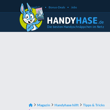
Newsletter
Bonus-Deals
Jobs
Magazin
Handyhase hilft
Tipps & Tricks