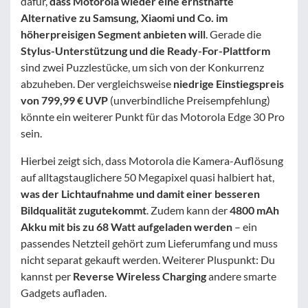
dafür,
dass Motorola wieder eine ernsthafte
Alternative zu Samsung, Xiaomi und Co. im
höherpreisigen Segment anbieten will
. Gerade die
Stylus-Unterstützung und die Ready-For-Plattform
sind zwei Puzzlestücke, um sich von der Konkurrenz
abzuheben. Der vergleichsweise
niedrige Einstiegspreis
von 799,99 € UVP
(unverbindliche Preisempfehlung)
könnte ein weiterer Punkt für das Motorola Edge 30 Pro
sein.
Hierbei zeigt sich, dass Motorola die Kamera-Auflösung
auf alltagstauglichere 50 Megapixel quasi halbiert hat,
was der Lichtaufnahme und damit einer besseren
Bildqualität zugutekommt
. Zudem kann der
4800 mAh
Akku mit bis zu 68 Watt aufgeladen werden
– ein
passendes Netzteil gehört zum Lieferumfang und muss
nicht separat gekauft werden. Weiterer Pluspunkt: Du
kannst per
Reverse Wireless Charging
andere smarte
Gadgets aufladen.