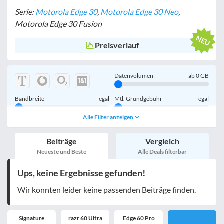
Serie:
Motorola Edge 30
,
Motorola Edge 30 Neo
,
Motorola Edge 30 Fusion
Preisverlauf
Datenvolumen
ab
0
GB
Bandbreite
egal
Mtl. Grundgebühr
egal
Alle Filter anzeigen
Handy einmalig
egal
inkl. Young-Tarife
Beiträge
Vergleich
nur 5G-Tarife
inkl. Kombi-Tarife
Neueste und Beste
Alle Deals filterbar
eSIM
MultiSIM
Ups, keine Ergebnisse gefunden!
mobile Festnetznummer
Wir konnten leider keine passenden Beiträge finden.
Signature
razr 60 Ultra
Edge 60 Pro
Handy-Speicher
egal