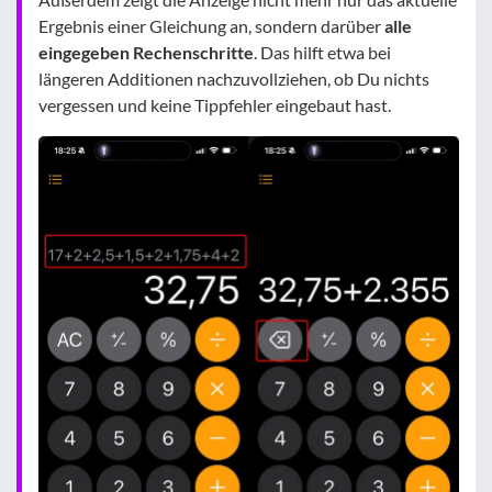
Ergebnis einer Gleichung an, sondern darüber
alle
eingegeben Rechenschritte
. Das hilft etwa bei
längeren Additionen nachzuvollziehen, ob Du nichts
vergessen und keine Tippfehler eingebaut hast.