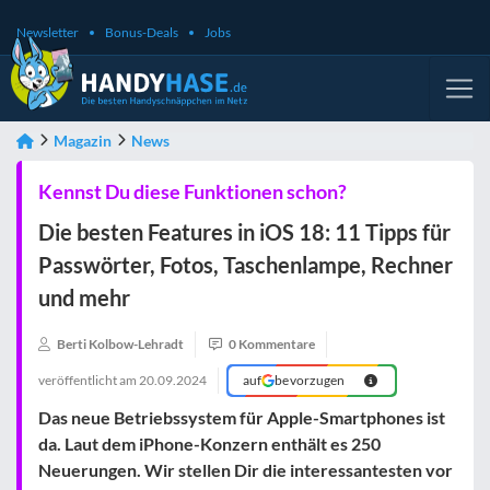
Newsletter
Bonus-Deals
Jobs
Magazin
News
Kennst Du diese Funktionen schon?
Die besten Features in iOS 18: 11 Tipps für
Passwörter, Fotos, Taschenlampe, Rechner
und mehr
Berti Kolbow-Lehradt
0 Kommentare
veröffentlicht am
20.09.2024
auf
bevorzugen
Das neue Betriebssystem für Apple-Smartphones ist
da. Laut dem iPhone-Konzern enthält es 250
Neuerungen. Wir stellen Dir die interessantesten vor