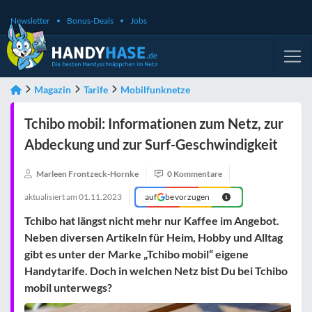
Newsletter
Bonus-Deals
Jobs
Magazin
Tarife
Mobilfunknetze
Tchibo mobil: Informationen zum Netz, zur
Abdeckung und zur Surf-Geschwindigkeit
Marleen Frontzeck-Hornke
0 Kommentare
aktualisiert am
01.11.2023
auf
bevorzugen
Tchibo hat längst nicht mehr nur Kaffee im Angebot.
Neben diversen Artikeln für Heim, Hobby und Alltag
gibt es unter der Marke „Tchibo mobil“ eigene
Handytarife. Doch in welchen Netz bist Du bei Tchibo
mobil unterwegs?