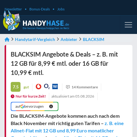
Newsletter
Bonus-Deals
Jobs
Handytarif-Vergleich
Anbieter
BLACKSIM
BLACKSIM Angebote & Deals – z. B. mit
12 GB für 8,99 € mtl. oder 16 GB für
10,99 € mtl.
7.5
gut
14 Kommentare
Nur für kurze Zeit!
aktualisiert am
05.08.2026
auf
bevorzugen
Die BLACKSIM-Angebote kommen auch nach dem
Black November mit richtig guten Tarifen –
z. B. eine
Allnet-Flat mit 12 GB und 8,99 Euro monatlicher