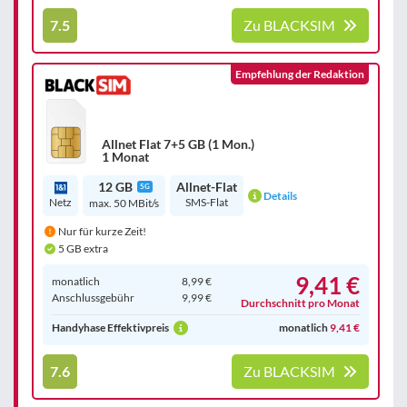
7.5
Zu BLACKSIM
Empfehlung der Redaktion
Allnet Flat 7+5 GB (1 Mon.)
1 Monat
12 GB
Allnet-Flat
5G
Details
Netz
SMS-Flat
max. 50 MBit/s
Nur für kurze Zeit!
5 GB extra
9,41 €
monatlich
8,99 €
Anschluss­gebühr
9,99 €
Durchschnitt pro Monat
Handyhase Effektivpreis
monatlich
9,41 €
7.6
Zu BLACKSIM