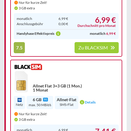
Nur für kurze Zeit!
3 GB extra
6,99 €
monatlich
6,99 €
Anschluss­gebühr
0,00 €
Durchschnitt pro Monat
Handyhase Effektivpreis
monatlich
6,99 €
7.5
Zu BLACKSIM
Allnet Flat 3+3 GB (1 Mon.)
1 Monat
6 GB
Allnet-Flat
5G
Details
Netz
SMS-Flat
max. 50 MBit/s
Nur für kurze Zeit!
3 GB extra
monatlich
6,99 €