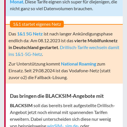
Monat
. Diese Tarife eignen sich super für diejenigen, die
nicht ganz so viel Datenvolumen brauchen.
1&1 startet eigenes Netz
Das
1&1 5G Netz
ist nach langer Ankündigungsphase
endlich da: Am 08.12.2023 ist das
vierte Mobilfunknetz
in Deutschland gestartet
.
Drillisch-Tarife wechseln damit
ins 1&1-5G-Netz
.
Zur Unterstützung kommt
National Roaming
zum
Einsatz. Seit 29.08.2024 ist das Vodafone-Netz (statt
zuvor o2) die Fallback-Lösung.
Das bringen die BLACKSIM-Angebote mit
BLACKSIM
soll das bereits breit aufgestellte Drillisch-
Angebot jetzt noch einmal mit spannenden Tarifen
erweitern. Dabei unterscheiden sich diese nur wenig
von beispielsweise
winSIM-
,
sim.de-
oder