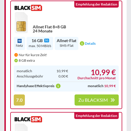
Empfehlung der Redaktion
Allnet Flat 8+8 GB
24 Monate
16 GB
Allnet-Flat
5G
Details
Netz
SMS-Flat
max. 50 MBit/s
Nur für kurze Zeit!
8 GB extra
10,99 €
monatlich
10,99 €
Anschluss­gebühr
0,00 €
Durchschnitt pro Monat
Handyhase Effektivpreis
monatlich
10,99 €
7.0
Zu BLACKSIM
Empfehlung der Redaktion