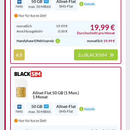
50 GB
Allnet-Flat
5G
Details
Netz
SMS-Flat
max. 50 MBit/s
Nur für kurze Zeit!
19,99 €
monatlich
19,99 €
Anschluss­gebühr
0,00 €
Durchschnitt pro Monat
Handyhase Effektivpreis
monatlich
19,99 €
6.5
Zu BLACKSIM
Allnet Flat 50 GB (1 Mon.)
1 Monat
50 GB
Allnet-Flat
5G
Details
Netz
SMS-Flat
max. 50 MBit/s
Nur für kurze Zeit!