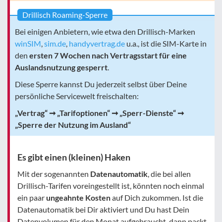
Drillisch Roaming-Sperre
Bei einigen Anbietern, wie etwa den Drillisch-Marken
winSIM
,
sim.de
,
handyvertrag.de
u.a., ist die SIM-Karte in
den
ersten 7 Wochen nach Vertragsstart für eine
Auslandsnutzung gesperrt
.
Diese Sperre kannst Du jederzeit selbst über Deine
persönliche Servicewelt freischalten:
„Vertrag“ ➞ „Tarifoptionen“ ➞ „Sperr-Dienste“ ➞
„Sperre der Nutzung im Ausland“
Es gibt einen (kleinen) Haken
Mit der sogenannten
Datenautomatik
, die bei allen
Drillisch-Tarifen voreingestellt ist, könnten noch einmal
ein paar
ungeahnte Kosten
auf Dich zukommen. Ist die
Datenautomatik bei Dir aktiviert und Du hast Dein
Datenvolumen für den Monat aufgebraucht, dann packt