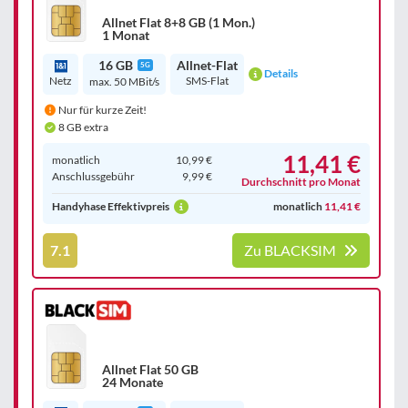
Allnet Flat 8+8 GB (1 Mon.)
1 Monat
16 GB
Allnet-Flat
5G
Details
Netz
SMS-Flat
max. 50 MBit/s
Nur für kurze Zeit!
8 GB extra
11,41 €
monatlich
10,99 €
Anschluss­gebühr
9,99 €
Durchschnitt pro Monat
Handyhase Effektivpreis
monatlich
11,41 €
7.1
Zu BLACKSIM
Allnet Flat 50 GB
24 Monate