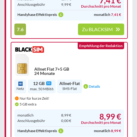
7,41 €
Anschluss­gebühr
9,99 €
Durchschnitt pro Monat
Handyhase Effektivpreis
monatlich
7,41 €
7.6
Zu BLACKSIM
Empfehlung der Redaktion
Allnet Flat 7+5 GB
24 Monate
12 GB
Allnet-Flat
5G
Details
Netz
SMS-Flat
max. 50 MBit/s
Nur für kurze Zeit!
5 GB extra
8,99 €
monatlich
8,99 €
Anschluss­gebühr
0,00 €
Durchschnitt pro Monat
Handyhase Effektivpreis
monatlich
8,99 €