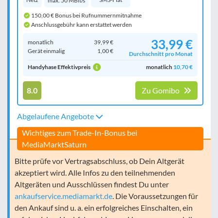
max. 50 MBit/s
150,00 € Bonus bei Rufnummernmitnahme
Anschlussgebühr kann erstattet werden
33,99 €
monatlich
39,99 €
Gerät einmalig
1,00 €
Durchschnitt pro Monat
Handyhase Effektivpreis
monatlich
10,70 €
8.0
Zu Gomibo
Abgelaufene Angebote
Wichtiges zum Trade-In-Bonus bei
MediaMarktSaturn
Bitte prüfe vor Vertragsabschluss, ob Dein Altgerät
akzeptiert wird. Alle Infos zu den teilnehmenden
Altgeräten und Ausschlüssen findest Du unter
ankaufservice.mediamarkt.de
. Die Voraussetzungen für
den Ankauf sind u. a. ein erfolgreiches Einschalten, ein