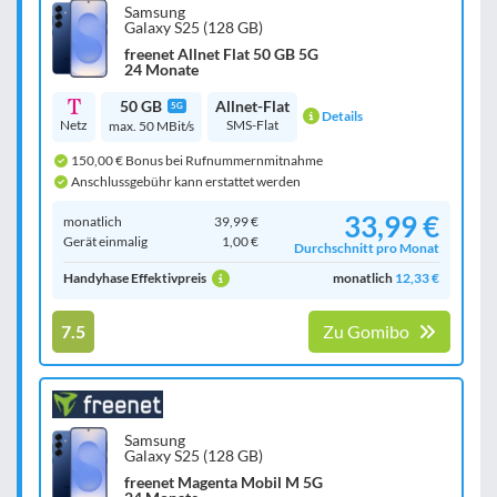
Samsung
Galaxy S25 (128 GB)
freenet Allnet Flat 50 GB 5G
24 Monate
50 GB
Allnet-Flat
5G
Details
Netz
SMS-Flat
max. 50 MBit/s
150,00 € Bonus bei Rufnummernmitnahme
Anschlussgebühr kann erstattet werden
33,99 €
monatlich
39,99 €
Gerät einmalig
1,00 €
Durchschnitt pro Monat
Handyhase Effektivpreis
monatlich
12,33 €
7.5
Zu Gomibo
Samsung
Galaxy S25 (128 GB)
freenet Magenta Mobil M 5G