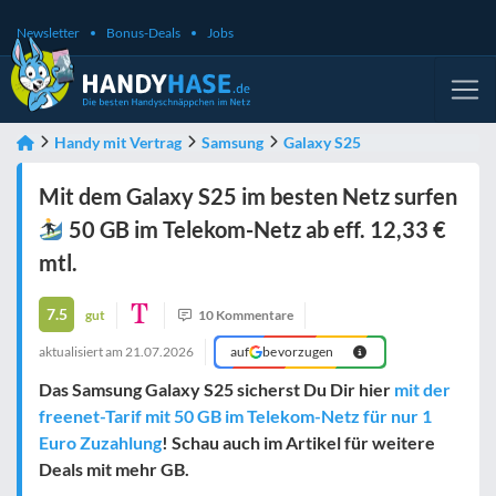
Newsletter
Bonus-Deals
Jobs
Handy mit Vertrag
Samsung
Galaxy S25
Mit dem Galaxy S25 im besten Netz surfen
50 GB im Telekom-Netz ab eff. 12,33 €
mtl.
7.5
gut
10 Kommentare
aktualisiert am
21.07.2026
auf
bevorzugen
Das Samsung Galaxy S25 sicherst Du Dir hier
mit der
freenet-Tarif mit 50 GB im Telekom-Netz für nur 1
Euro Zuzahlung
! Schau auch im Artikel für weitere
Deals mit mehr GB.