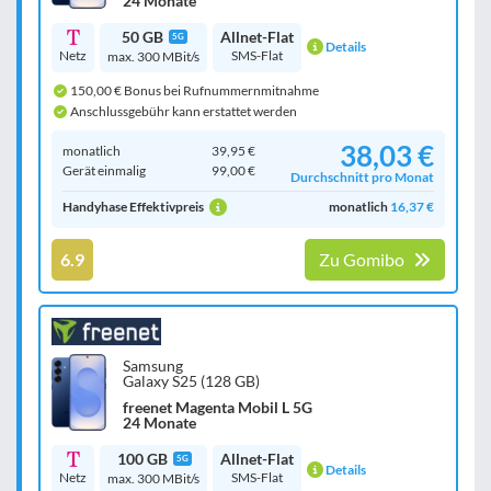
24 Monate
50 GB
Allnet-Flat
5G
Details
Netz
SMS-Flat
max. 300 MBit/s
150,00 € Bonus bei Rufnummernmitnahme
Anschlussgebühr kann erstattet werden
38,03 €
monatlich
39,95 €
Gerät einmalig
99,00 €
Durchschnitt pro Monat
Handyhase Effektivpreis
monatlich
16,37 €
6.9
Zu Gomibo
Samsung
Galaxy S25 (128 GB)
freenet Magenta Mobil L 5G
24 Monate
100 GB
Allnet-Flat
5G
Details
Netz
SMS-Flat
max. 300 MBit/s