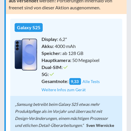
aus versendet
werden! Portierungen innerhalb von
freenet sind von dieser Aktion ausgenommen.
Galaxy S25
Display:
6,2"
Akku:
4000 mAh
Speicher:
ab 128 GB
Hauptkamera:
50 Megapixel
Dual-SIM:
5G:
Gesamtnote:
9,33
Alle Tests
Weitere Infos zum Gerät
Samsung betreibt beim Galaxy S25 etwas mehr
Produktpflege als im Vorjahr und überrascht mit
Design-Veränderungen, einem mächtigen Prozessor
und etlichen Detail-Überarbeitungen.
Sven Wernicke