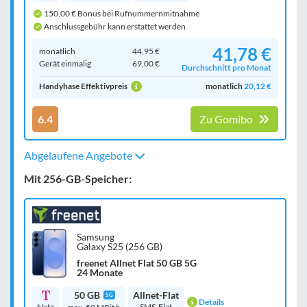
150,00 € Bonus bei Rufnummernmitnahme
Anschlussgebühr kann erstattet werden
41,78 €
monatlich
44,95 €
Gerät einmalig
69,00 €
Durchschnitt pro Monat
Handyhase Effektivpreis
monatlich
20,12 €
6.4
Zu Gomibo
Abgelaufene Angebote
Mit 256-GB-Speicher:
Samsung
Galaxy S25 (256 GB)
freenet Allnet Flat 50 GB 5G
24 Monate
50 GB
Allnet-Flat
5G
Details
Netz
SMS-Flat